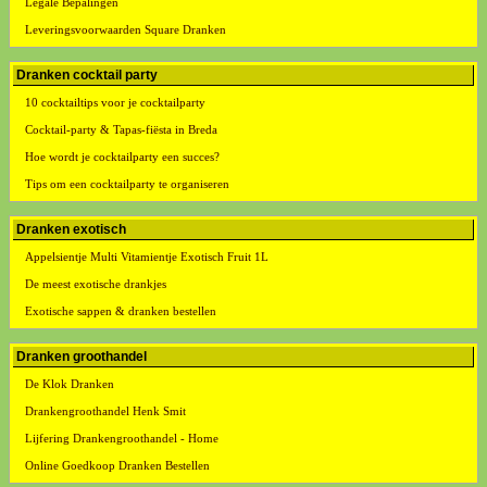
Legale Bepalingen
Leveringsvoorwaarden Square Dranken
Dranken cocktail party
10 cocktailtips voor je cocktailparty
Cocktail-party & Tapas-fiësta in Breda
Hoe wordt je cocktailparty een succes?
Tips om een cocktailparty te organiseren
Dranken exotisch
Appelsientje Multi Vitamientje Exotisch Fruit 1L
De meest exotische drankjes
Exotische sappen & dranken bestellen
Dranken groothandel
De Klok Dranken
Drankengroothandel Henk Smit
Lijfering Drankengroothandel - Home
Online Goedkoop Dranken Bestellen