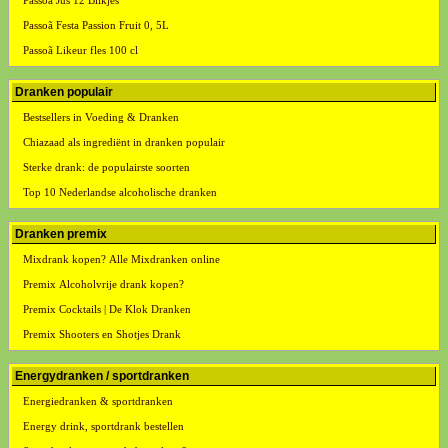
Passoa Jus 12 Blikjes
Passoã Festa Passion Fruit 0, 5L
Passoã Likeur fles 100 cl
Dranken populair
Bestsellers in Voeding & Dranken
Chiazaad als ingrediënt in dranken populair
Sterke drank: de populairste soorten
Top 10 Nederlandse alcoholische dranken
Dranken premix
Mixdrank kopen? Alle Mixdranken online
Premix Alcoholvrije drank kopen?
Premix Cocktails | De Klok Dranken
Premix Shooters en Shotjes Drank
Energydranken / sportdranken
Energiedranken & sportdranken
Energy drink, sportdrank bestellen