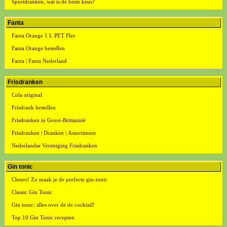
Sportdranken, wat is de beste keus?
Fanta
Fanta Orange 1 L PET Fles
Fanta Orange bestellen
Fanta | Fanta Nederland
Frisdranken
Cola original
Frisdrank bestellen
Frisdranken in Groot-Brittannië
Frisdranken | Dranken | Assortiment
Nederlandse Vereniging Frisdranken
Gin tonic
Cheers! Zo maak je de perfecte gin-tonic
Classic Gin Tonic
Gin tonic: alles over de de cocktail!
Top 10 Gin Tonic recepten